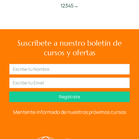
1
2
3
4
5
→
Suscríbete a nuestro boletín de
cursos y ofertas
Regístrate
Mantente informado de nuestros próximos cursos