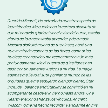
Querida Micareli, He extrañado nuestro espacio de
los miércoles. Me quedo con la certeza absoluta de
que mi corazón q latió al ver el aviso del curso, estaba
clarito de lo q necesitaba aprender y de q modo.
Maestra disfruté mucho de tus clases, abrió una
nueva mirada respecto de las flores, como si las
hubiese reconocido y me reencantaron aún más
profundamente. Me di cuenta de q las flores han
dado continuamente vuelcos a mi vida. La magia
además me llevo al sutil y brillante mundo de las
orquídeas que me sedujeron cien por ciento, Star
incluida...balance and Stability se convirtió en mi
acompañante desde el invierno hasta ahora, One
Hearth el elixir q afianza los vínculos, Ancient
Wisdom, q me ha hecho recordar y anclarme en mis