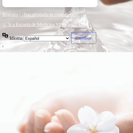
Registro
|
¿Has olvidado tu contraseña?
← Ir a Escuela de Medicina Vibracional DK
Idioma
'