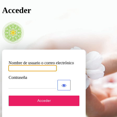
Acceder
Escuela de Medicina Vibr
Nombre de usuario o correo electrónico
Contraseña