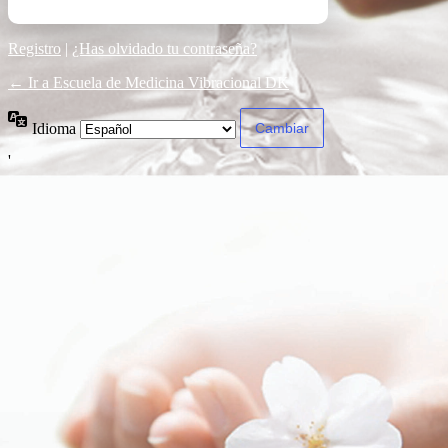
Registro
|
¿Has olvidado tu contraseña?
← Ir a Escuela de Medicina Vibracional DK
Idioma
'