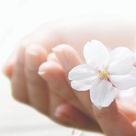
acional DK