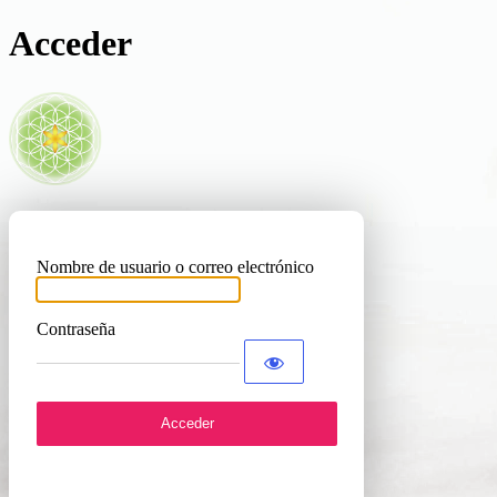
Acceder
Escuela de Medicina Vibr
Nombre de usuario o correo electrónico
Contraseña