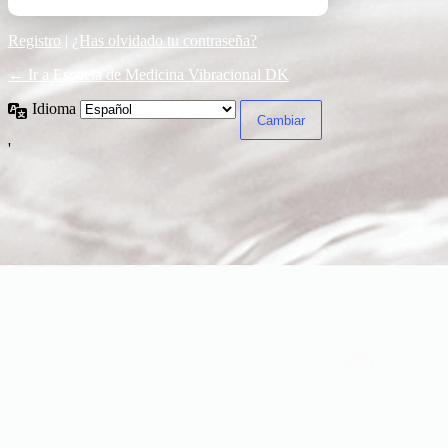
Registro
|
¿Has olvidado tu contraseña?
← Ir a Escuela de Medicina Vibracional DK
Idioma
'