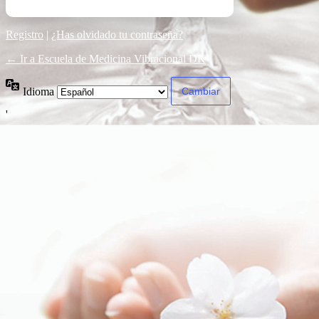
Registro
|
¿Has olvidado tu contraseña?
← Ir a Escuela de Medicina Vibracional DK
Idioma
'