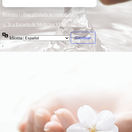
Registro
|
¿Has olvidado tu contraseña?
← Ir a Escuela de Medicina Vibracional DK
Idioma
'